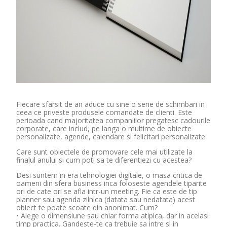
Fiecare sfarsit de an aduce cu sine o serie de schimbari in
ceea ce priveste produsele comandate de clienti. Este
perioada cand majoritatea companiilor pregatesc cadourile
corporate, care includ, pe langa o multime de obiecte
personalizate, agende, calendare si felicitari personalizate.
Care sunt obiectele de promovare cele mai utilizate la
finalul anului si cum poti sa te diferentiezi cu acestea?
Desi suntem in era tehnologiei digitale, o masa critica de
oameni din sfera business inca foloseste agendele tiparite
ori de cate ori se afla intr-un meeting. Fie ca este de tip
planner sau agenda zilnica (datata sau nedatata) acest
obiect te poate scoate din anonimat. Cum?
• Alege o dimensiune sau chiar forma atipica, dar in acelasi
timp practica. Gandeste-te ca trebuie sa intre si in