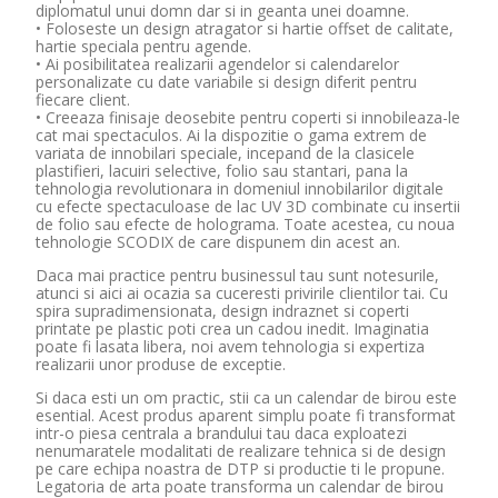
diplomatul unui domn dar si in geanta unei doamne.
• Foloseste un design atragator si hartie offset de calitate,
hartie speciala pentru agende.
• Ai posibilitatea realizarii agendelor si calendarelor
personalizate cu date variabile si design diferit pentru
fiecare client.
• Creeaza finisaje deosebite pentru coperti si innobileaza-le
cat mai spectaculos. Ai la dispozitie o gama extrem de
variata de innobilari speciale, incepand de la clasicele
plastifieri, lacuiri selective, folio sau stantari, pana la
tehnologia revolutionara in domeniul innobilarilor digitale
cu efecte spectaculoase de lac UV 3D combinate cu insertii
de folio sau efecte de holograma. Toate acestea, cu noua
tehnologie SCODIX de care dispunem din acest an.
Daca mai practice pentru businessul tau sunt notesurile,
atunci si aici ai ocazia sa cuceresti privirile clientilor tai. Cu
spira supradimensionata, design indraznet si coperti
printate pe plastic poti crea un cadou inedit. Imaginatia
poate fi lasata libera, noi avem tehnologia si expertiza
realizarii unor produse de exceptie.
Si daca esti un om practic, stii ca un calendar de birou este
esential. Acest produs aparent simplu poate fi transformat
intr-o piesa centrala a brandului tau daca exploatezi
nenumaratele modalitati de realizare tehnica si de design
pe care echipa noastra de DTP si productie ti le propune.
Legatoria de arta poate transforma un calendar de birou