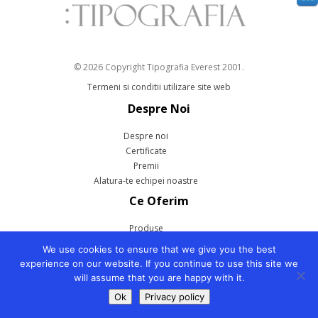
© 2026 Copyright Tipografia Everest 2001.
Termeni si conditii utilizare site web
Despre Noi
Despre noi
Certificate
Premii
Alatura-te echipei noastre
Ce Oferim
Produse
Servicii
We use cookies to ensure that we give you the best
Informatii Utile
experience on our website. If you continue to use this site we
will assume that you are happy with it.
Ghid Dimensiune
Ok
Privacy policy
Dictionar termeni