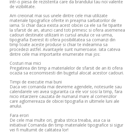
intr-o piesa de rezistenta care da brandului tau noi valente
de vizibilitate.
Am creionat mai sus unele dintre cele mai utilizate
materiale tipografice oferite in preajma sarbatorilor de
iarna. Si chiar daca exista acest obicei ca ele sa fie tiparite
la sfarsit de an, atunci cand toti primesc si ofera asemenea
cadouri destinate utilizarii in cursul anului ce va urma,
tipografia Everest iti ofera posibilitatea sa comanzi din
timp toate aceste produse si chiar te indeamna sa
procedezi astfel. Avantajele sunt numeroase. Iata cateva
dintre cele mai importante enumerate mai jos:
Costuri mai mici
Pregatirea din timp a materialelor de sfarsit de an iti ofera
ocazia sa economisesti din bugetul alocat acestor cadouri.
Timpi de executie mai buni
Daca vei comanda mai devreme agendele, notesurile sau
calendarele vei avea siguranta ca ele vor sosi la timp, fara
nicio intarziere cauzata de numarul mare al comenzilor
care aglomereaza de obicei tipografia in ultimele luni ale
anului.
Fara erori
De cele mai multe ori, graba strica treaba, asa ca ia
initiativa! Comanda din timp materialele tipografice si sigur
vei fi multumit de calitatea lor!