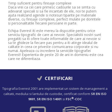
Timp suficient pentru finisaje complexe
Daca vrei ca cei care primesc cadourile sa se simta cu
adevarat speciali si sa fie incantati de ele, noi te putem
ajuta realizand agende si notesuri tiparite pe materiale
diverse, cu finisaje complexe, perfect mulate pe dorintele
si personalitatile fiecarei persoane in parte.
Echipa Everest iti este mereu la dispozitie pentru orice
serviciu tipografic de care ai nevoie. Specialistii nostri sunt
pregatiti sa iti ofere toate informatiile de care ai nevoie si
sa te ghideze la fiecare pas pentru a iti atinge idealul de
calitate in ceea ce priveste comunicarea corporate si nu
numai. Apeleaza cu incredere la serviciile tipografiei
Everest! Experienta de peste 20 de ani in domeniu este cea
care ne diferentiaza.
CERTIFICARI
Tipografia Everest 2001 are implementat un sistem de management a
calitatii, mediului si lantului de custodie, certificat conform
SR EN ISO
®
9001
,
SR EN ISO 14001
si
FSC
-COC