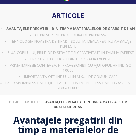
ARTICOLE
AVANTAJELE PREGATIRII DIN TIMP A MATERIALELOR DE SFARSIT DE AN
CE PRESUPUNE PROCEDURA DE PREPRESS?
TEHNOLOGIA NOASTRA DE TIPAR – SOLUTIA IDEALA PENTRU AMBALAJE
PERFECTE
ZIUA COPILULUI, PRILEJ DE DISTRACTIE SI CREATIVITATE IN FAMILIA EVEREST
PROCESELE DE LUCRU DIN TIPOGRAFIA EVEREST
PRIMA IMPRESIE CONTEAZA. FII PROFESIONIST CU AJUTORUL HP INDIGO
10000
IMPORTANTA OFFLINE-ULUI IN MIXUL DE COMUNICARE
LA PRIMA IMPRESSIONE È QUELLA CHE CONTA - PROFESSIONISTI GRAZIE A HP
INDIGO 10000
·
·
HOME
ARTICOLE
AVANTAJELE PREGATIRII DIN TIMP A MATERIALELOR
DE SFARSIT DE AN
Avantajele pregatirii din
timp a materialelor de